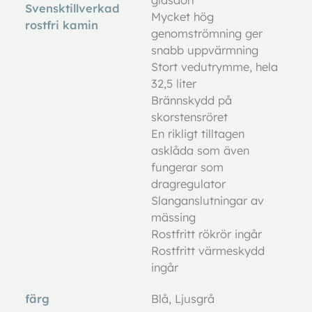
glasdörr
Svensktillverkad
Mycket hög
rostfri kamin
genomströmning ger
snabb uppvärmning
Stort vedutrymme, hela
32,5 liter
Brännskydd på
skorstensröret
En rikligt tilltagen
asklåda som även
fungerar som
dragregulator
Slanganslutningar av
mässing
Rostfritt rökrör ingår
Rostfritt värmeskydd
ingår
färg
Blå, Ljusgrå