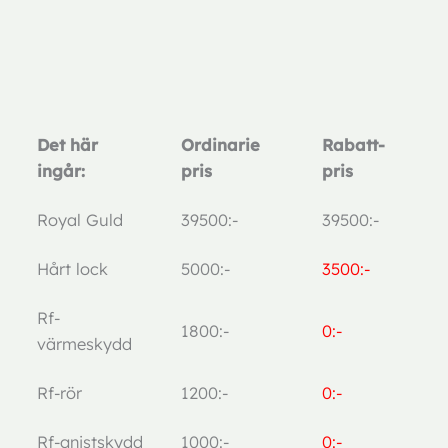
Det här
Ordinarie
Rabatt-
ingår:
pris
pris
Royal Guld
39500:-
39500:-
Hårt lock
5000:-
3500:-
Rf-
1800:-
0:-
värmeskydd
Rf-rör
1200:-
0:-
Rf-gnistskydd
1000:-
0:-