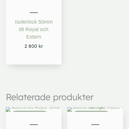
Isolerlock 50mm
till Royal och
Extern
2 800
kr
Relaterade produkter
Det
Det
ursprungliga
nuvarande
Kampanj
Kampanj
priset
priset
var:
är: