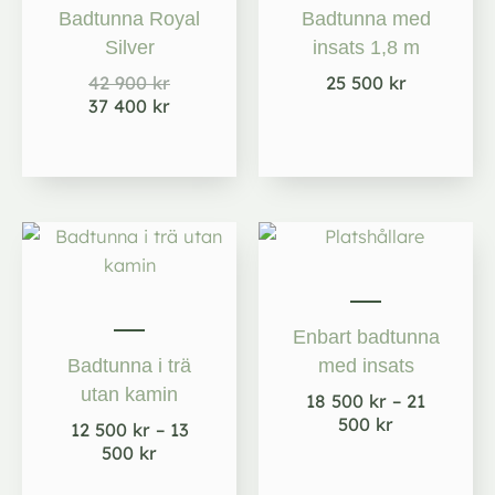
42
37
Badtunna Royal
Badtunna med
900 kr.
400 kr.
Silver
insats 1,8 m
42 900
kr
25 500
kr
37 400
kr
Prisintervall:
Prisintervall
12
18
500 kr
500 kr
till
till
13
21
Enbart badtunna
500 kr
500 kr
Badtunna i trä
med insats
utan kamin
18 500
kr
–
21
500
kr
12 500
kr
–
13
500
kr