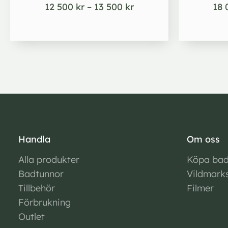
12 500
kr
–
13 500
kr
18
Handla
Om oss
Alla produkter
Köpa bad
Badtunnor
Vildmark
Tillbehör
Filmer
Förbrukning
Outlet