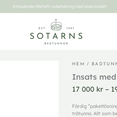
Erbjudande: Räntefri avbetalning med Wasa kredit!
Insats
HEM
/
BADTUN
med
Insats med
kamin
mängd
17 000
kr
–
1
Färdig ”paketlösning
trätunna. Allt som b