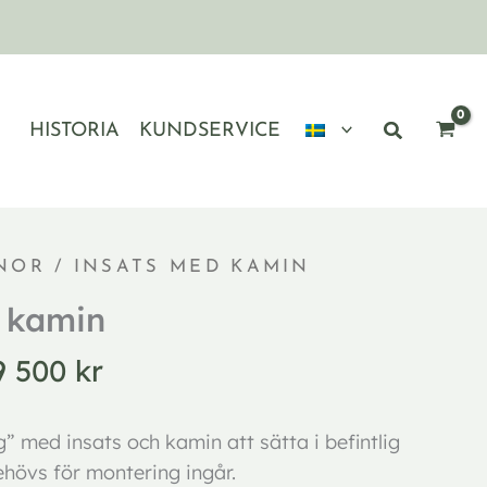
HISTORIA
KUNDSERVICE
Prisintervall:
NOR
/ INSATS MED KAMIN
17
 kamin
000 kr
till
9 500
kr
19
500 kr
” med insats och kamin att sätta i befintlig
ehövs för montering ingår.