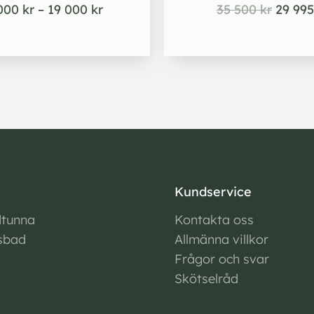
 000
kr
–
19 000
kr
35 500
kr
29 99
Kundservice
tunna
Kontakta oss
sbad
Allmänna villkor
Frågor och svar
Skötselråd