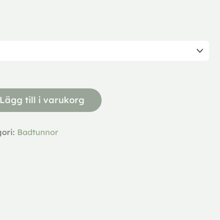
Lägg till i varukorg
gori:
Badtunnor