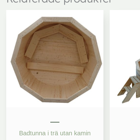
Prisintervall:
12
500 kr
till
13
500 kr
Badtunna i trä utan kamin