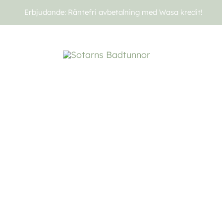
Erbjudande: Räntefri avbetalning med Wasa kredit!