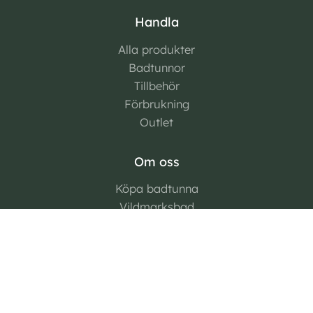
Handla
Alla produkter
Badtunnor
Tillbehör
Förbrukning
Outlet
Om oss
Köpa badtunna
Vildmarksbad
Filmer
Kundservice
Kontakta oss
Allmänna villkor