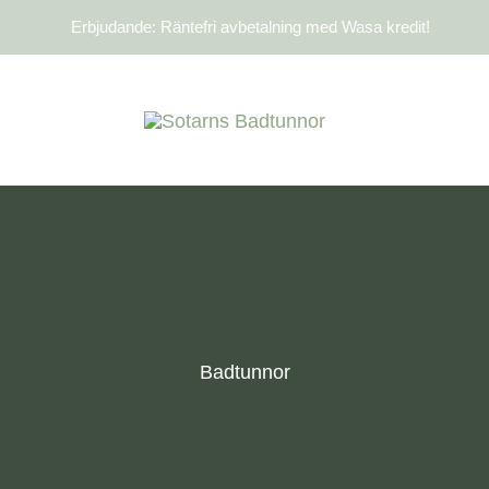
Erbjudande: Räntefri avbetalning med Wasa kredit!
Badtunnor