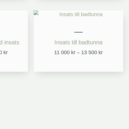
Prisintervall:
Prisintervall
18
11
500 kr
000 kr
till
till
21
13
 insats
Insats till badtunna
500 kr
500 kr
00
kr
11 000
kr
–
13 500
kr