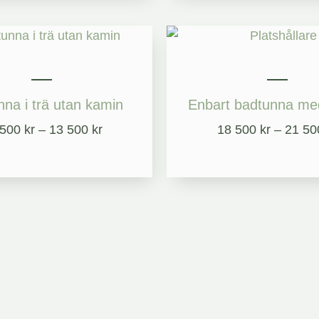
Prisintervall:
12
500 kr
till
13
na i trä utan kamin
Enbart badtunna med
500 kr
 500
kr
–
13 500
kr
18 500
kr
–
21 5