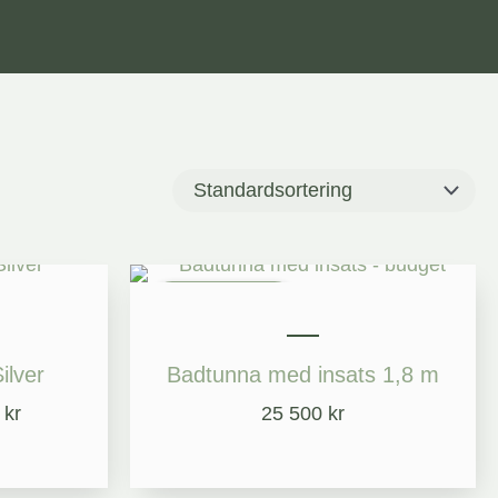
Det
ngliga
nuvarande
Kampanj
priset
är:
ilver
Badtunna med insats 1,8 m
37
400 kr.
0
kr
25 500
kr