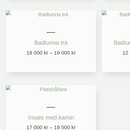
Prisintervall:
18
000 kr
till
19
Badtunna trä
Badtun
000 kr
18 000
kr
–
19 000
kr
12
Prisintervall:
17
000 kr
till
19
Insats med kamin
500 kr
17 000
kr
–
19 500
kr