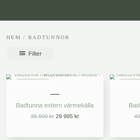
HEM
/ BADTUNNOR
Filter
Det
Det
ursprungliga
nuvarande
Kampanj
Kamp
priset
priset
var:
är:
Badtunna extern värmekälla
Bad
35
29
500 kr.
995 kr.
35 500
kr
29 995
kr
4