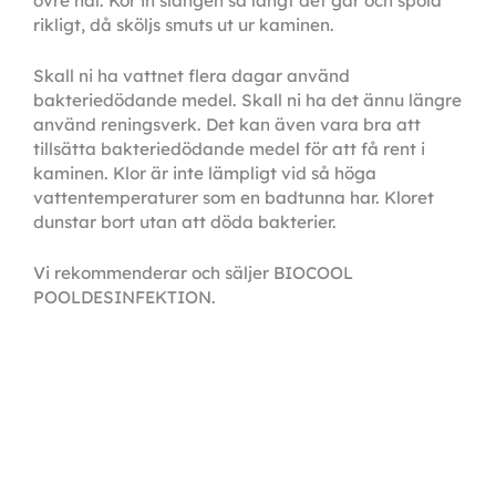
övre hål. Kör in slangen så långt det går och spola 
rikligt, då sköljs smuts ut ur kaminen. 
Skall ni ha vattnet flera dagar använd 
bakteriedödande medel. Skall ni ha det ännu längre 
använd reningsverk. Det kan även vara bra att 
tillsätta bakteriedödande medel för att få rent i 
kaminen. Klor är inte lämpligt vid så höga 
vattentemperaturer som en badtunna har. Kloret 
dunstar bort utan att döda bakterier. 
Vi rekommenderar och säljer BIOCOOL 
POOLDESINFEKTION.