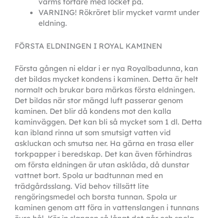
värms fortare med locket på.
VARNING! Rökröret blir mycket varmt under 
eldning.
FÖRSTA ELDNINGEN I ROYAL KAMINEN
Första gången ni eldar i er nya Royalbadunna, kan 
det bildas mycket kondens i kaminen. Detta är helt 
normalt och brukar bara märkas första eldningen. 
Det bildas när stor mängd luft passerar genom 
kaminen. Det blir då kondens mot den kalla 
kaminväggen. Det kan bli så mycket som 1 dl. Detta 
kan ibland rinna ut som smutsigt vatten vid 
askluckan och smutsa ner. Ha gärna en trasa eller 
torkpapper i beredskap. Det kan även förhindras 
om första eldningen är utan asklåda, då dunstar 
vattnet bort. Spola ur badtunnan med en 
trädgårdsslang. Vid behov tillsätt lite 
rengöringsmedel och borsta tunnan. Spola ur 
kaminen genom att föra in vattenslangen i tunnans 