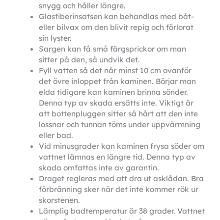
snygg och håller längre. 
Glasfiberinsatsen kan behandlas med båt- 
eller bilvax om den blivit repig och förlorat 
sin lyster. 
Sargen kan få små färgsprickor om man 
sitter på den, så undvik det. 
Fyll vatten så det når minst 10 cm ovanför 
det övre inloppet från kaminen. Börjar man 
elda tidigare kan kaminen brinna sönder. 
Denna typ av skada ersätts inte. Viktigt är 
att bottenpluggen sitter så hårt att den inte 
lossnar och tunnan töms under uppvärmning 
eller bad. 
Vid minusgrader kan kaminen frysa söder om 
vattnet lämnas en längre tid. Denna typ av 
skada omfattas inte av garantin. 
Draget regleras med att dra ut asklådan. Bra 
förbränning sker när det inte kommer rök ur 
skorstenen. 
Lämplig badtemperatur är 38 grader. Vattnet 